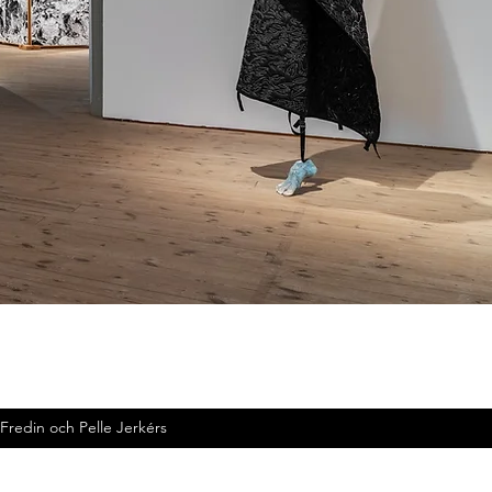
din och Pelle Jerkérs