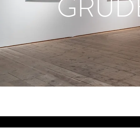
GRUD
rksam i Uppsala. Akvarellmåleri i stort format. Konstutställningar, konsthall, vårsalong. Maria Grudéus Art.
www.mariagrudeus.se